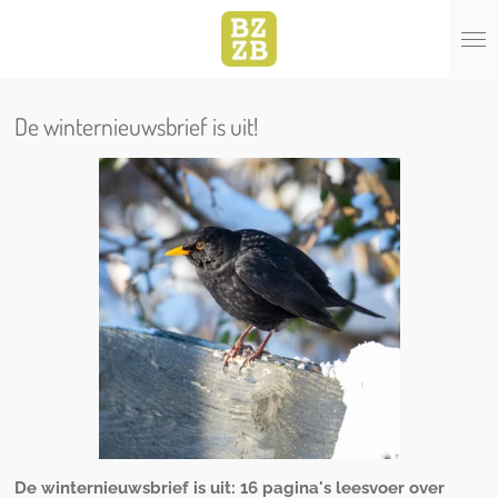
Ga
direct
naar
de
hoofdinhoud
De winternieuwsbrief is uit!
De winternieuwsbrief is uit: 16 pagina's leesvoer over