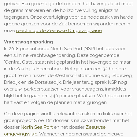
gebied. Een groene gordel rondom het havengebied moet
de grens markeren en de horizonvervuiling enigszins
tegengaan. Onze overtuiging voor de noodzaak van harde
groene grenzen voor de Zak benoemen wij onder meer in
onze
reactie op de Zeeuwse Omgevingsvisie
.
Vrachtwagenparking
In 2018 presenteerde North Sea Port (NSP) het idee voor
een slimme vrachtwagenparking. Deze zogenoemde
'Central Gate', staat niet gepland in het havengebied maar
in de Zak bij 's-Heerenhoek. Het gaat om een 32 hectare
groot terrein tussen de Westerscheldetunnelweg, Sloeweg,
Driedijk en de Borselsedijk. Drie jaar terug sprak NSP nog
over 254 parkeerplaatsen voor vrachtwagens, inmiddels
blijkt het te gaan om 440 parkeerplaatsen. Wij houden ons
hart vast en volgen de plannen met argusogen.
Op deze pagina vindt u relevante stukken en links over het
groenproject Sloe. Dit dossier is nauw verbonden met het
dossier
North Sea Port
en het dossier
Zeeuwse
omgevingsvisie
. Wanneer er noemenswaardige nieuwe